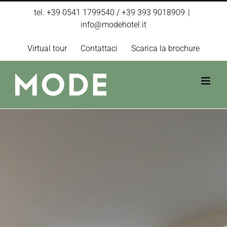
Salta
tel. +39 0541 1799540 / +39 393 9018909
|
al
info@modehotel.it
contenuto
Virtual tour
Contattaci
Scarica la brochure